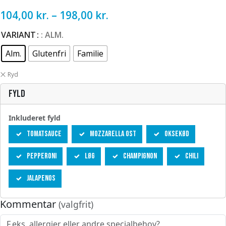
104,00
kr.
–
198,00
kr.
VARIANT
: ALM.
Alm.
Glutenfri
Familie
Ryd