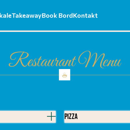
kale
Takeaway
Book Bord
Kontakt
Restaurant Menu
Pizza