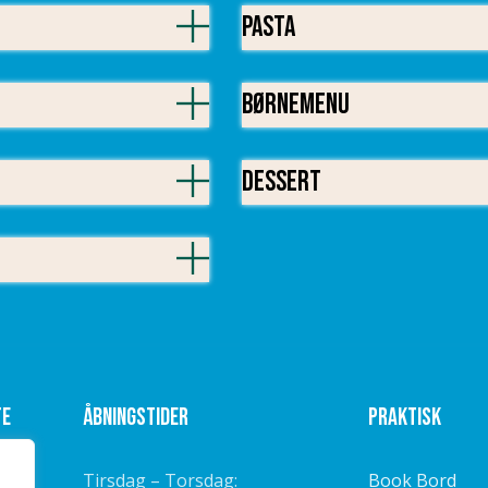
Pasta
Børnemenu
Dessert
te
Åbningstider
Praktisk
Tirsdag – Torsdag:
Book Bord