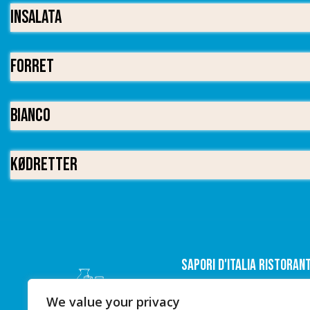
Insalata
Forret
Bianco
Kødretter
Sapori D'italia Ristoran
We value your privacy
Nørregade 35,