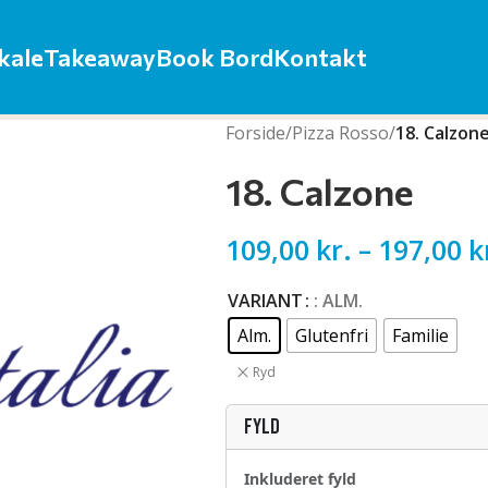
kale
Takeaway
Book Bord
Kontakt
Forside
/
Pizza Rosso
/
18. Calzon
18. Calzone
109,00
kr.
–
197,00
k
VARIANT
: ALM.
Alm.
Glutenfri
Familie
Ryd