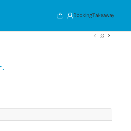
Booking
Takeaway
e
r.